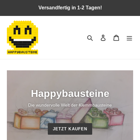
Direkt
Versandfertig in 1-2 Tagen!
zum
Inhalt
Suchen
Einloggen
Warenkor
Happybausteine
Die wundervolle Welt der Klemmbausteine
JETZT KAUFEN